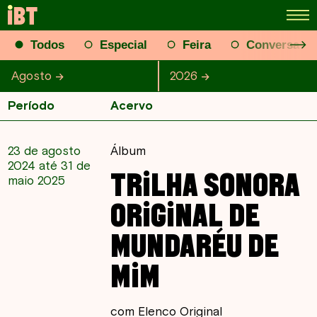
Todos
Especial
Feira
Conversa
Agosto
Janeiro
Fevereiro
Março
2026
2026
Abril
2025
Maio
2024
J
Período
Acervo
23 de agosto
Álbum
2024 até 31 de
TRILHA SONORA
maio 2025
ORIGINAL DE
MUNDARÉU DE
MIM
com Elenco Original