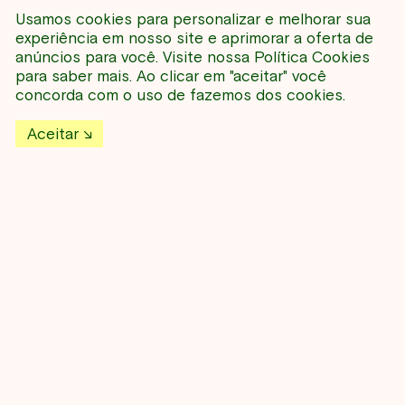
São Paulo, SP
Usamos cookies para personalizar e melhorar sua
experiência em nosso site e aprimorar a oferta de
Contato
anúncios para você. Visite nossa
Política Cookies
para saber mais. Ao clicar em "aceitar" você
Tel: (11) 91571-3514
concorda com o uso de fazemos dos cookies.
E-mail:
comunicacao@ibt.art
Aceitar
Redes Sociais
LinkedIn
Instagram
Facebook
Whatsapp
Política de Privacidade