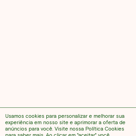
Usamos cookies para personalizar e melhorar sua
NENHUM EVENTO
experiência em nosso site e aprimorar a oferta de
anúncios para você. Visite nossa
Política Cookies
para saber mais. Ao clicar em "aceitar" você