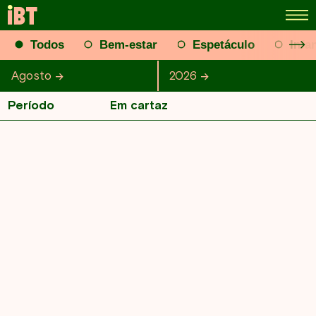
Todos
Bem-estar
Espetáculo
Infan
Agosto
Janeiro
Fevereiro
Março
2026
2026
Abril
Maio
J
Período
Em cartaz