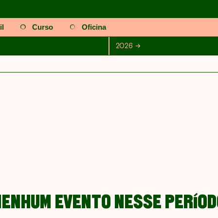
il
Curso
Oficina
osto
Setembro
Outubro
2026
2026
Novembro
Dezembro
NENHUM EVENTO NESSE PERÍOD