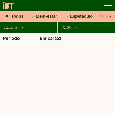
Todos
Bem-estar
Espetáculo
Infan
Agosto
Janeiro
Fevereiro
Março
2026
2026
Abril
Maio
J
Período
Em cartaz