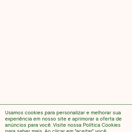
Usamos cookies para personalizar e melhorar sua
NENHUM EVENTO
experiência em nosso site e aprimorar a oferta de
anúncios para você. Visite nossa
Política Cookies
para saber mais. Ao clicar em "aceitar" você