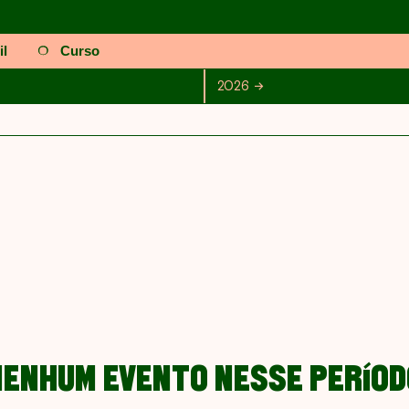
il
Curso
Julho
Agosto
Setembro
Outubro
2026
2026
Novembro
Dez
NENHUM EVENTO NESSE PERÍOD