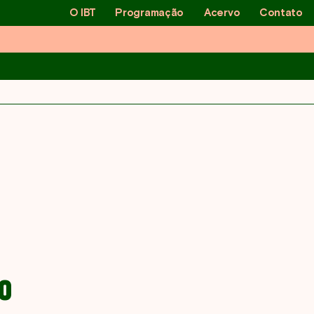
O IBT
Programação
Acervo
Contato
embro
O