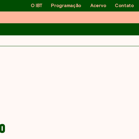
O IBT
Programação
Acervo
Contato
embro
O