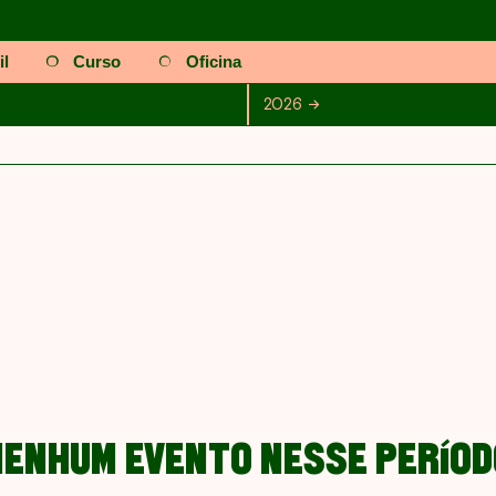
il
Curso
Oficina
Julho
Agosto
Setembro
Outubro
2026
2026
Novembro
Dez
NENHUM EVENTO NESSE PERÍOD