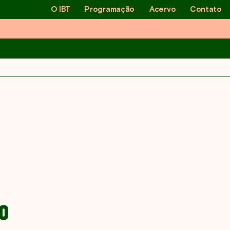
O IBT
Programação
Acervo
Contato
embro
O