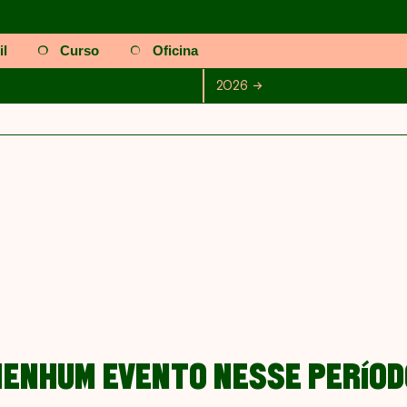
il
Curso
Oficina
Julho
Agosto
Setembro
Outubro
2026
2026
Novembro
Dez
NENHUM EVENTO NESSE PERÍOD