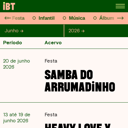
Festa
Infantil
Música
Álbum
Junho
Junho
Julho
Agosto
2026
2026
Setembro
2025
Outubro
2024
Período
Acervo
20 de junho
Festa
2026
SAMBA DO
ARRUMADINHO
13 até 19 de
Festa
junho 2026