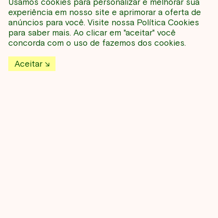
Usamos cookies para personalizar e melhorar sua
experiência em nosso site e aprimorar a oferta de
anúncios para você. Visite nossa
Política Cookies
Contato
para saber mais. Ao clicar em "aceitar" você
Tel: (11) 91571-3514
concorda com o uso de fazemos dos cookies.
E-mail:
comunicacao@ibt.art
Aceitar
Redes Sociais
LinkedIn
Instagram
Facebook
Whatsapp
Política de Privacidade