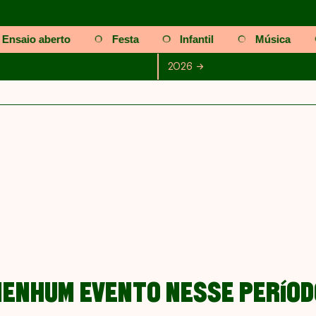
Ensaio aberto
Festa
Infantil
Música
ro
Novembro
Dezembro
2026
2026
2025
2024
20
NENHUM EVENTO NESSE PERÍOD