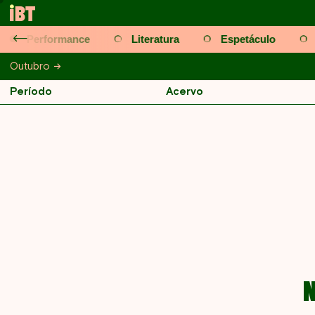
Performance
Literatura
Espetáculo
l
Outubro
Maio
Junho
Julho
Agosto
Setembro
Outub
Período
Acervo