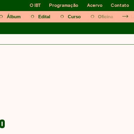
O IBT
Programação
Acervo
Contato
Álbum
Edital
Curso
Oficina
L
23
2022
O