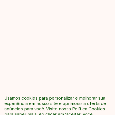
Usamos cookies para personalizar e melhorar sua
NENHUM EVENTO
experiência em nosso site e aprimorar a oferta de
anúncios para você. Visite nossa
Política Cookies
para saber mais. Ao clicar em "aceitar" você