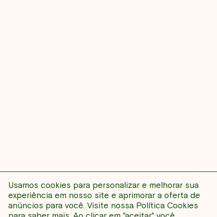
Usamos cookies para personalizar e melhorar sua
NENHUM EVENTO
experiência em nosso site e aprimorar a oferta de
anúncios para você. Visite nossa
Política Cookies
para saber mais. Ao clicar em "aceitar" você