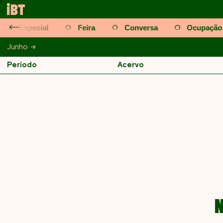
Especial
Feira
Conversa
Ocupação
l
Junho
Maio
Junho
Julho
Agosto
Setembro
Outub
Período
Acervo