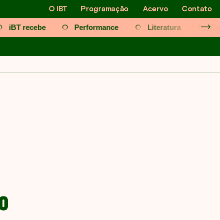
O IBT
Programação
Acervo
Contato
iBT recebe
Performance
Literatura
Es
23
2022
O