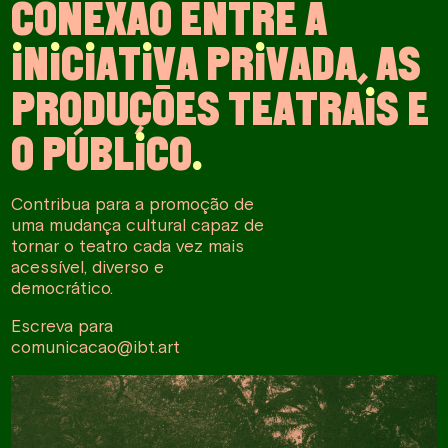
C
O
N
E
X
Ã
O
E
N
T
R
E
A
I
N
I
C
I
A
T
I
V
A
P
R
I
V
A
D
A
,
A
S
P
R
O
D
U
Ç
Õ
E
S
T
E
A
T
R
A
I
S
E
O
P
Ú
B
L
I
C
O
.
Contribua para a promoção de
uma mudança cultural capaz de
tornar o teatro cada vez mais
acessível, diverso e
democrático.
Escreva para
comunicacao@ibt.art