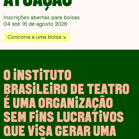
Inscrições abertas para bolsas
04 até 16 de agosto 2026
Concorra a uma bolsa
O
I
N
S
T
I
T
U
T
O
B
R
A
S
I
L
E
I
R
O
D
E
T
E
A
T
R
O
É
U
M
A
O
R
G
A
N
I
Z
A
Ç
Ã
O
S
E
M
F
I
N
S
L
U
C
R
A
T
I
V
O
S
Q
U
E
V
I
S
A
G
E
R
A
R
U
M
A