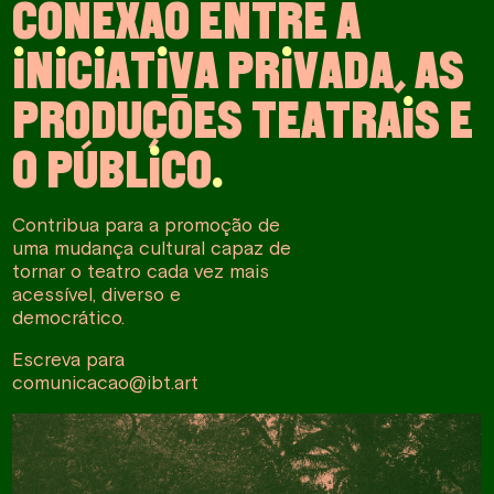
C
O
N
E
X
Ã
O
E
N
T
R
E
A
I
N
I
C
I
A
T
I
V
A
P
R
I
V
A
D
A
,
A
S
P
R
O
D
U
Ç
Õ
E
S
T
E
A
T
R
A
I
S
E
O
P
Ú
B
L
I
C
O
.
Contribua para a promoção de
uma mudança cultural capaz de
tornar o teatro cada vez mais
acessível, diverso e
democrático.
Escreva para
comunicacao@ibt.art