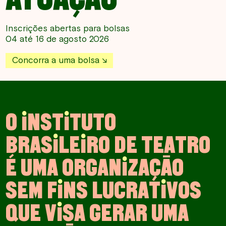
Inscrições abertas para bolsas
04 até 16 de agosto 2026
Concorra a uma bolsa
O
I
N
S
T
I
T
U
T
O
B
R
A
S
I
L
E
I
R
O
D
E
T
E
A
T
R
O
É
U
M
A
O
R
G
A
N
I
Z
A
Ç
Ã
O
S
E
M
F
I
N
S
L
U
C
R
A
T
I
V
O
S
Q
U
E
V
I
S
A
G
E
R
A
R
U
M
A