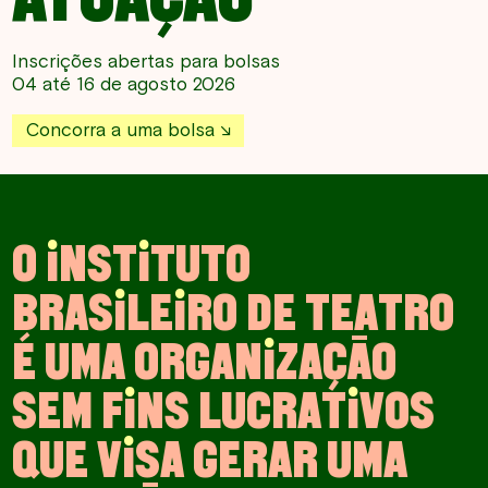
Inscrições abertas para bolsas
04 até 16 de agosto 2026
Concorra a uma bolsa
O
I
N
S
T
I
T
U
T
O
B
R
A
S
I
L
E
I
R
O
D
E
T
E
A
T
R
O
É
U
M
A
O
R
G
A
N
I
Z
A
Ç
Ã
O
S
E
M
F
I
N
S
L
U
C
R
A
T
I
V
O
S
Q
U
E
V
I
S
A
G
E
R
A
R
U
M
A