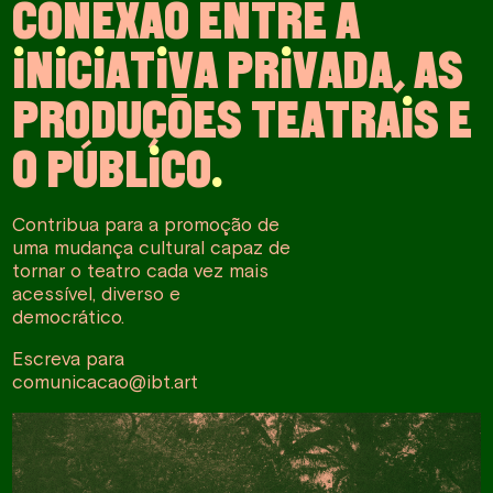
C
O
N
E
X
Ã
O
E
N
T
R
E
A
I
N
I
C
I
A
T
I
V
A
P
R
I
V
A
D
A
,
A
S
P
R
O
D
U
Ç
Õ
E
S
T
E
A
T
R
A
I
S
E
O
P
Ú
B
L
I
C
O
.
Contribua para a promoção de
uma mudança cultural capaz de
tornar o teatro cada vez mais
acessível, diverso e
democrático.
Escreva para
comunicacao@ibt.art