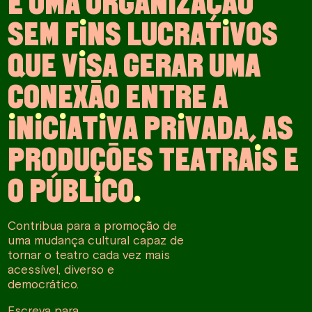
É
U
M
A
O
R
G
A
N
I
Z
A
Ç
Ã
O
S
E
M
F
I
N
S
L
U
C
R
A
T
I
V
O
S
Q
U
E
V
I
S
A
G
E
R
A
R
U
M
A
C
O
N
E
X
Ã
O
E
N
T
R
E
A
I
N
I
C
I
A
T
I
V
A
P
R
I
V
A
D
A
,
A
S
P
R
O
D
U
Ç
Õ
E
S
T
E
A
T
R
A
I
S
E
O
P
Ú
B
L
I
C
O
.
Contribua para a promoção de
uma mudança cultural capaz de
tornar o teatro cada vez mais
acessível, diverso e
democrático.
Escreva para