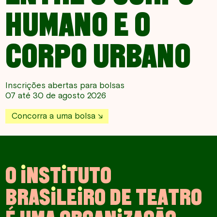
HUMANO E O
CORPO URBANO
Inscrições abertas para bolsas
07 até 30 de agosto 2026
Concorra a uma bolsa
O
I
N
S
T
I
T
U
T
O
B
R
A
S
I
L
E
I
R
O
D
E
T
E
A
T
R
O