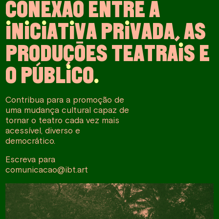
C
O
N
E
X
Ã
O
E
N
T
R
E
A
I
N
I
C
I
A
T
I
V
A
P
R
I
V
A
D
A
,
A
S
P
R
O
D
U
Ç
Õ
E
S
T
E
A
T
R
A
I
S
E
O
P
Ú
B
L
I
C
O
.
Contribua para a promoção de
uma mudança cultural capaz de
tornar o teatro cada vez mais
acessível, diverso e
democrático.
Escreva para
comunicacao@ibt.art