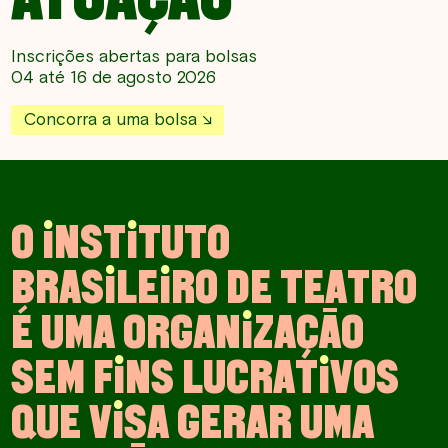
Inscrições abertas para bolsas
04 até 16 de agosto 2026
Concorra a uma bolsa
O
I
N
S
T
I
T
U
T
O
B
R
A
S
I
L
E
I
R
O
D
E
T
E
A
T
R
O
É
U
M
A
O
R
G
A
N
I
Z
A
Ç
Ã
O
S
E
M
F
I
N
S
L
U
C
R
A
T
I
V
O
S
Q
U
E
V
I
S
A
G
E
R
A
R
U
M
A