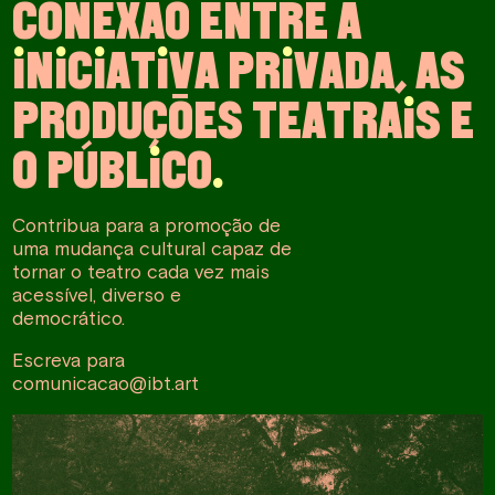
C
O
N
E
X
Ã
O
E
N
T
R
E
A
I
N
I
C
I
A
T
I
V
A
P
R
I
V
A
D
A
,
A
S
P
R
O
D
U
Ç
Õ
E
S
T
E
A
T
R
A
I
S
E
O
P
Ú
B
L
I
C
O
.
Contribua para a promoção de
uma mudança cultural capaz de
tornar o teatro cada vez mais
acessível, diverso e
democrático.
Escreva para
comunicacao@ibt.art