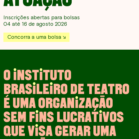
Inscrições abertas para bolsas
04 até 16 de agosto 2026
Concorra a uma bolsa
O
I
N
S
T
I
T
U
T
O
B
R
A
S
I
L
E
I
R
O
D
E
T
E
A
T
R
O
É
U
M
A
O
R
G
A
N
I
Z
A
Ç
Ã
O
S
E
M
F
I
N
S
L
U
C
R
A
T
I
V
O
S
Q
U
E
V
I
S
A
G
E
R
A
R
U
M
A