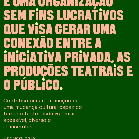
É
U
M
A
O
R
G
A
N
I
Z
A
Ç
Ã
O
S
E
M
F
I
N
S
L
U
C
R
A
T
I
V
O
S
Q
U
E
V
I
S
A
G
E
R
A
R
U
M
A
C
O
N
E
X
Ã
O
E
N
T
R
E
A
I
N
I
C
I
A
T
I
V
A
P
R
I
V
A
D
A
,
A
S
P
R
O
D
U
Ç
Õ
E
S
T
E
A
T
R
A
I
S
E
O
P
Ú
B
L
I
C
O
.
Contribua para a promoção de
uma mudança cultural capaz de
tornar o teatro cada vez mais
acessível, diverso e
democrático.
Escreva para