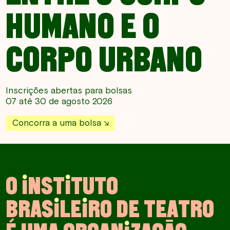
HUMANO E O
CORPO URBANO
Inscrições abertas para bolsas
07 até 30 de agosto 2026
Concorra a uma bolsa
O
I
N
S
T
I
T
U
T
O
B
R
A
S
I
L
E
I
R
O
D
E
T
E
A
T
R
O