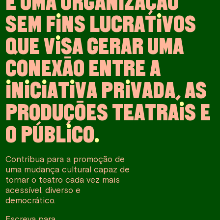
É
U
M
A
O
R
G
A
N
I
Z
A
Ç
Ã
O
S
E
M
F
I
N
S
L
U
C
R
A
T
I
V
O
S
Q
U
E
V
I
S
A
G
E
R
A
R
U
M
A
C
O
N
E
X
Ã
O
E
N
T
R
E
A
I
N
I
C
I
A
T
I
V
A
P
R
I
V
A
D
A
,
A
S
P
R
O
D
U
Ç
Õ
E
S
T
E
A
T
R
A
I
S
E
O
P
Ú
B
L
I
C
O
.
Contribua para a promoção de
uma mudança cultural capaz de
tornar o teatro cada vez mais
acessível, diverso e
democrático.
Escreva para