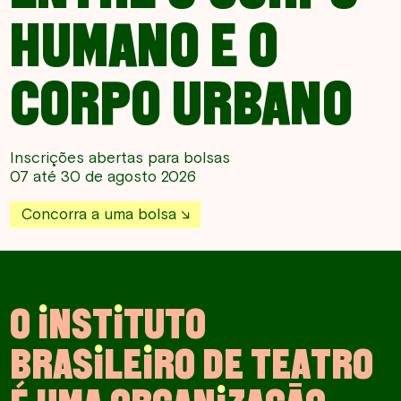
HUMANO E O
CORPO URBANO
Inscrições abertas para bolsas
07 até 30 de agosto 2026
Concorra a uma bolsa
O
I
N
S
T
I
T
U
T
O
B
R
A
S
I
L
E
I
R
O
D
E
T
E
A
T
R
O