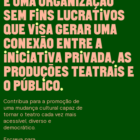
É
U
M
A
O
R
G
A
N
I
Z
A
Ç
Ã
O
S
E
M
F
I
N
S
L
U
C
R
A
T
I
V
O
S
Q
U
E
V
I
S
A
G
E
R
A
R
U
M
A
C
O
N
E
X
Ã
O
E
N
T
R
E
A
I
N
I
C
I
A
T
I
V
A
P
R
I
V
A
D
A
,
A
S
P
R
O
D
U
Ç
Õ
E
S
T
E
A
T
R
A
I
S
E
O
P
Ú
B
L
I
C
O
.
Contribua para a promoção de
uma mudança cultural capaz de
tornar o teatro cada vez mais
acessível, diverso e
democrático.
Escreva para