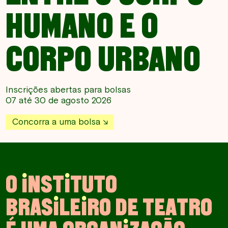
HUMANO E O
CORPO URBANO
Inscrições abertas para bolsas
07 até 30 de agosto 2026
Concorra a uma bolsa
O
I
N
S
T
I
T
U
T
O
B
R
A
S
I
L
E
I
R
O
D
E
T
E
A
T
R
O