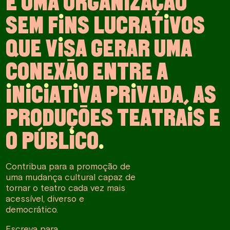
É
U
M
A
O
R
G
A
N
I
Z
A
Ç
Ã
O
S
E
M
F
I
N
S
L
U
C
R
A
T
I
V
O
S
Q
U
E
V
I
S
A
G
E
R
A
R
U
M
A
C
O
N
E
X
Ã
O
E
N
T
R
E
A
I
N
I
C
I
A
T
I
V
A
P
R
I
V
A
D
A
,
A
S
P
R
O
D
U
Ç
Õ
E
S
T
E
A
T
R
A
I
S
E
O
P
Ú
B
L
I
C
O
.
Contribua para a promoção de
uma mudança cultural capaz de
tornar o teatro cada vez mais
acessível, diverso e
democrático.
Escreva para