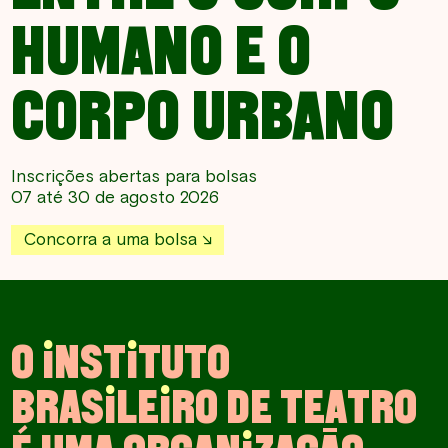
HUMANO E O
CORPO URBANO
Inscrições abertas para bolsas
07 até 30 de agosto 2026
Concorra a uma bolsa
O
I
N
S
T
I
T
U
T
O
B
R
A
S
I
L
E
I
R
O
D
E
T
E
A
T
R
O